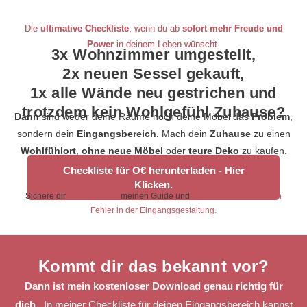
Die
ultimative Checkliste
, wenn du ab
sofort mehr Freude und
Power
in deinem Leben wünscht.
3x Wohnzimmer umgestellt,
2x neuen Sessel gekauft,
1x alle Wände neu gestrichen und
trotzdem kein Wohlgefühl Zuhause?
Dann
sind weder deine Räume noch deine Möbel das
Problem
,
sondern dein
Eingangsbereich.
Mach dein
Zuhause
zu einen
Wohlfühlort
,
ohne neue Möbel
oder
teure Deko
zu kaufen.
Checkliste für O€ herunterladen - Hier
Klicken.
Sichere dir
JETZT für O€
meinen Guide und
vermeide die häufigsten
Fehler in der Eingangsgestaltung.
Kommt dir das bekannt vor?
Dann ist mein kostenloser Download genau richtig für
dich.
In meiner Checkliste für deinen Eingangsbereich kannst