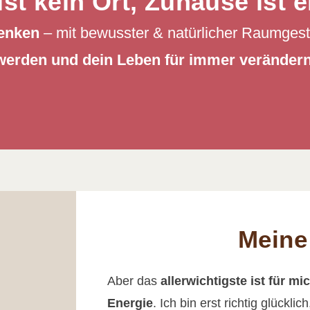
st kein Ort, Zuhause ist e
enken
– mit bewusster & natürlicher Raumges
werden und dein Leben für immer verändern
Meine
Aber das
allerwichtigste ist für m
Energie
. Ich bin erst richtig glückli