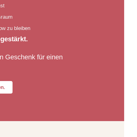
hst
gsraum
ow zu bleiben
gestärkt.
in Geschenk für einen
en.