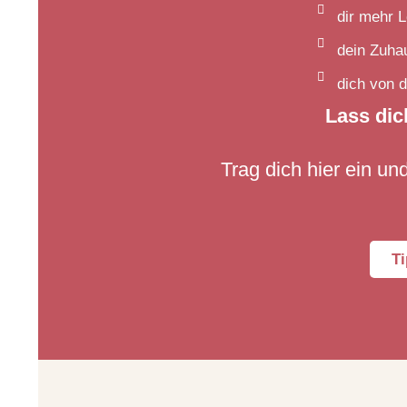
dir mehr L
dein Zuha
dich von 
Lass dic
Trag dich hier ein u
Ti