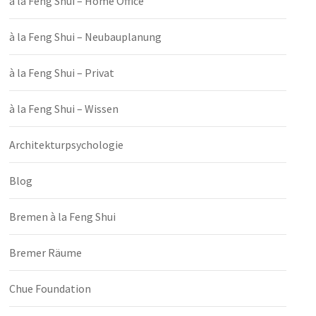
à la Feng Shui – Home Office
à la Feng Shui – Neubauplanung
à la Feng Shui – Privat
à la Feng Shui – Wissen
Architekturpsychologie
Blog
Bremen à la Feng Shui
Bremer Räume
Chue Foundation