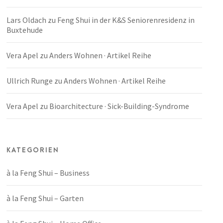
Lars Oldach
zu
Feng Shui in der K&S Seniorenresidenz in
Buxtehude
Vera Apel
zu
Anders Wohnen · Artikel Reihe
Ullrich Runge
zu
Anders Wohnen · Artikel Reihe
Vera Apel
zu
Bioarchitecture · Sick-Building-Syndrome
KATEGORIEN
à la Feng Shui – Business
à la Feng Shui – Garten